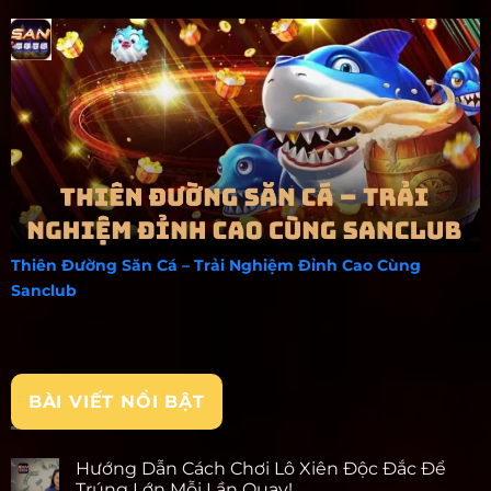
Thiên Đường Săn Cá – Trải Nghiệm Đỉnh Cao Cùng
Sanclub
BÀI VIẾT NỔI BẬT
Hướng Dẫn Cách Chơi Lô Xiên Độc Đắc Để
Trúng Lớn Mỗi Lần Quay!