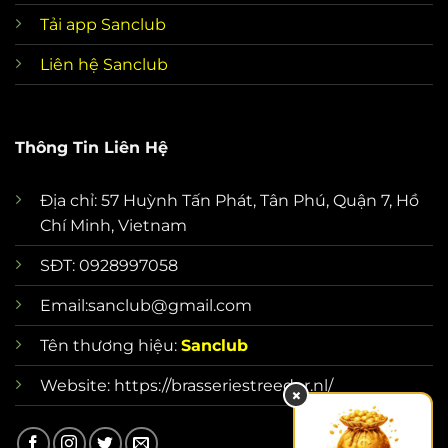
Tải app Sanclub
Liên hệ Sanclub
Thông Tin Liên Hệ
Địa chỉ:
57 Huỳnh Tấn Phát, Tân Phú, Quận 7, Hồ
Chí Minh, Vietnam
SĐT: 0928997058
Email:
sanclub@gmail.com
Tên thương hiệu:
Sanclub
Website: https://brasseriestreeder.nl/
×