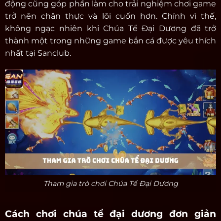
động cũng góp phần làm cho trải nghiệm chơi game
trở nên chân thực và lôi cuốn hơn. Chính vì thế,
không ngạc nhiên khi Chúa Tể Đại Dương đã trở
thành một trong những game bắn cá được yêu thích
nhất tại Sanclub.
Tham gia trò chơi Chúa Tể Đại Dương
Cách chơi chúa tể đại dương đơn giản