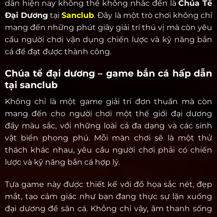
dẫn hiện nay không thể không nhắc đến là
Chúa Tể
Đại Dương
tại
Sanclub
. Đây là một trò chơi không chỉ
mang đến những phút giây giải trí thú vị mà còn yêu
cầu người chơi vận dụng chiến lược và kỹ năng bắn
cá để đạt được thành công.
Chúa tể đại dương – game bắn cá hấp dẫn
tại sanclub
Không chỉ là một game giải trí đơn thuần mà còn
mang đến cho người chơi một thế giới đại dương
đầy màu sắc, với những loài cá đa dạng và các sinh
vật biển phong phú. Mỗi màn chơi sẽ là một thử
thách khác nhau, yêu cầu người chơi phải có chiến
lược và kỹ năng bắn cá hợp lý.
Tựa game này được thiết kế với đồ họa sắc nét, đẹp
mắt, tạo cảm giác như bạn đang thực sự lặn xuống
đại dương để săn cá. Không chỉ vậy, âm thanh sống