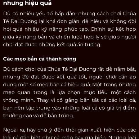
nhưng hiệu quả
Dù có nhiều yếu tố hấp dẫn, nhưng cách chơi Chúa
Tể Đại Dương lại khá đơn giản, dễ hiểu và không đòi
hỏi quá nhiều kỹ năng phức tạp. Chính sự kết hợp
giữa kỹ năng bắn và chiến lược hợp lý sẽ giúp người
chơi đạt được những kết quả ấn tượng.
Các mẹo bắn cá thành công
Dù cách chơi của Chúa Tể Đại Dương rất dễ nắm bắt,
nhưng để đạt được kết quả tốt, người chơi cần áp
dụng một số mẹo bắn cá hiệu quả. Một trong những
mẹo quan trọng là lựa chọn mục tiêu một cách
thông minh. Thay vì cố gắng bắn tất cả các loài cá,
bạn nên tập trung vào những loài cá có giá trị điểm
thưởng cao và dễ bắn trúng.
Ngoài ra, hãy chú ý đến thời gian xuất hiện của các
loài cá đặc biệt như cá mập hay rùa biển. Những loài